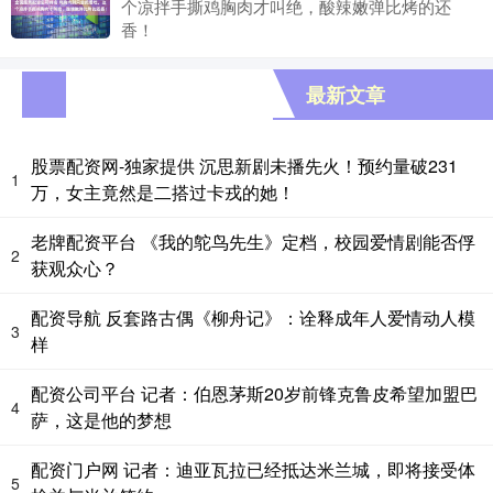
个凉拌手撕鸡胸肉才叫绝，酸辣嫩弹比烤的还
香！
最新文章
股票配资网-独家提供 沉思新剧未播先火！预约量破231
1
万，女主竟然是二搭过卡戎的她！
老牌配资平台 《我的鸵鸟先生》定档，校园爱情剧能否俘
2
获观众心？
配资导航 反套路古偶《柳舟记》：诠释成年人爱情动人模
3
样
配资公司平台 记者：伯恩茅斯20岁前锋克鲁皮希望加盟巴
4
萨，这是他的梦想
配资门户网 记者：迪亚瓦拉已经抵达米兰城，即将接受体
5