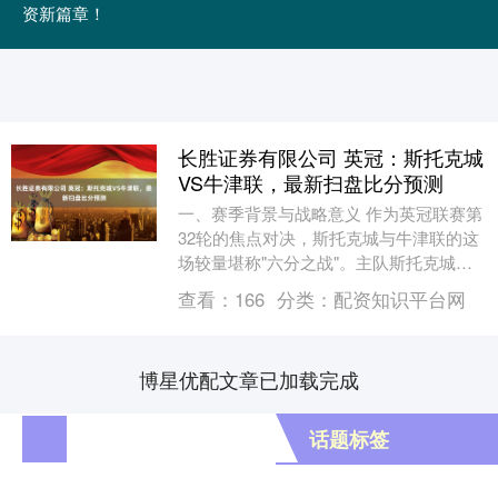
资新篇章！
长胜证券有限公司 英冠：斯托克城
VS牛津联，最新扫盘比分预测
一、赛季背景与战略意义 作为英冠联赛第
32轮的焦点对决，斯托克城与牛津联的这
场较量堪称"六分之战"。主队斯托克城目
前位列积分榜第7位，距离升级附加赛区仅
查看：
166
分类：
配资知识平台网
差2分，....
博星优配文章已加载完成
话题标签