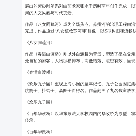
展出的紫砂雕塑系列由艺术家张永千历时两年创作完成，以
河的人文风貌与时代变迁。
作品《八女同疏河》成为全场焦点。苏州河的治理工程由沿
完成，作品通过“八女梳妆苏河畔”群像，以S型构图和流
《八女同疏河》
作品《春满白渡桥》则以外白渡桥为背景，塑造了坐在父亲
处自拍的游客，人物纵横排布，高低错落、疏密有致，呈现
《春满白渡桥》
《欢乐九子园》重现上海小囡的童年记忆。九子公园因汇集
跳筋子、扯铃子、套圈子而得名。作品刻画了九名孩童放学
《欢乐九子园》
《百年华政桥》以华东政法大学校园内的华政桥为原型，将桥
传承。
《百年华政桥》