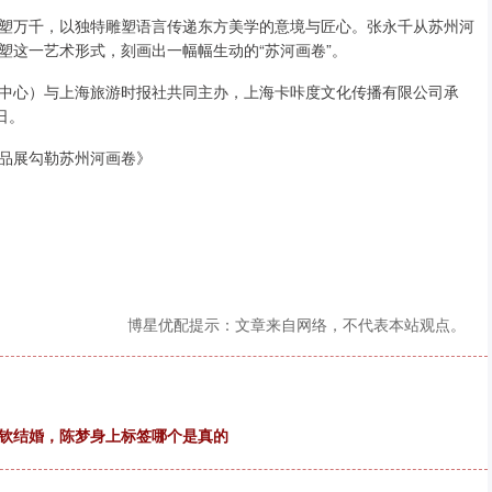
塑万千，以独特雕塑语言传递东方美学的意境与匠心。张永千从苏州河
塑这一艺术形式，刻画出一幅幅生动的“苏河画卷”。
中心）与上海旅游时报社共同主办，上海卡咔度文化传播有限公司承
日。
品展勾勒苏州河画卷》
博星优配提示：文章来自网络，不代表本站观点。
楚钦结婚，陈梦身上标签哪个是真的