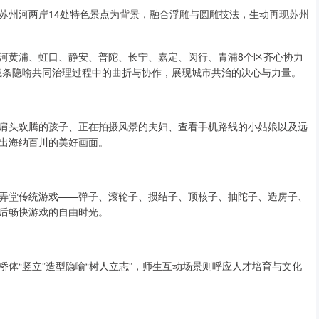
苏州河两岸14处特色景点为背景，融合浮雕与圆雕技法，生动再现苏州
河黄浦、虹口、静安、普陀、长宁、嘉定、闵行、青浦8个区齐心协力
畅线条隐喻共同治理过程中的曲折与协作，展现城市共治的决心与力量。
肩头欢腾的孩子、正在拍摄风景的夫妇、查看手机路线的小姑娘以及远
出海纳百川的美好画面。
弄堂传统游戏——弹子、滚轮子、掼结子、顶核子、抽陀子、造房子、
后畅快游戏的自由时光。
体“竖立”造型隐喻“树人立志”，师生互动场景则呼应人才培育与文化